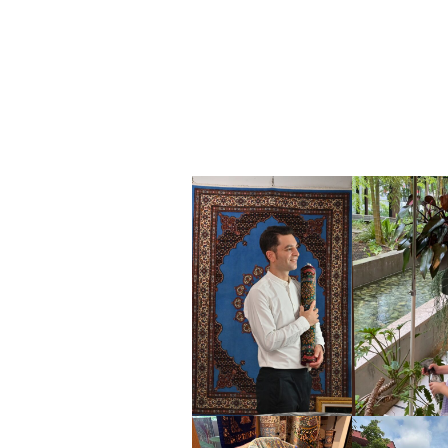
れ
て
し
ま
っ
た
カ
ー
ペ
ッ
ト
の
補
修
や
ク
リ
ー