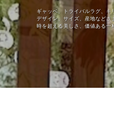
ペ
ア
ル
ギャッベ、トライバルラグ、キ
シ
）
デザイン、サイズ、産地などさ
ャ
時を超える美しさ、価値ある一
絨
毯
専
門
店
で
す
。
小
売
販
売
業
、
ホ