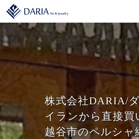
コ
式
ン
会
テ
社
株
D
ン
D
A
式
ツ
A
R
会
へ
I
R
社
ス
A
I
キ
（
D
A
ダ
ッ
（
A
リ
プ
ダ
R
ア
リ
）
I
株式会社DARIA/
ア
は
A
）
越
イランから直接買
（
谷
市
ダ
越谷市のペルシャ
の
リ