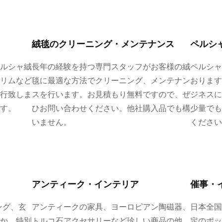
絨毯のクリーニング・メンテナンス
ペルシ
ルシャ絨
長年の経験を持つ専門スタッフがお客様の絨
ペルシャ
リムなど
毯に最適な方法でクリーニング、メンテナン
おります
行致しま
スを行います。お見積もり無料ですので、ぜ
ジネスに
す。
ひお問い合わせください。他社購入品でも構
少量でも
いません。
ください
アンティーク・インテリア
催事・
ング、玄
アンティークの家具、ヨーロピアン陶磁器、
日本全国
か。特別
トルコ石アクセサリーなど珍しい商品の他、
定のポッ