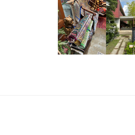
ニ
ン
グ
、
様
々
な
撮
影
や
住
宅
展
示
場
な
ど
へ