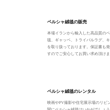
の
レ
ン
タ
ペルシャ絨毯の販売
ル
本場イランから輸入した高品質のペ
な
ど
毯、ギャッベ、トライバルラグ、キ
を
を取り扱っております。保証書も発
行
すのでご安心してお買い求め頂けま
っ
て
お
り
ま
す
ペルシャ絨毯のレンタル
。
映画やPV撮影や住宅展示場のリビ
関にペルシャ絨毯はいかがでしょう