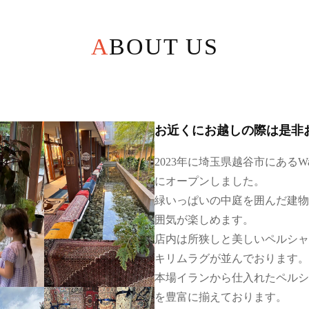
ABOUT US
お近くにお越しの際は是非
2023年に埼玉県越谷市にあるW
にオープンしました。
緑いっぱいの中庭を囲んだ建物
囲気が楽しめます。
店内は所狭しと美しいペルシャ
キリムラグが並んでおります。
本場イランから仕入れたペルシ
を豊富に揃えております。