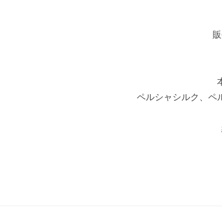
外
ー
商
だ
ム
販
け
で
2024
は
年
な
9
く
月
ペルシャシルク、ペ
、
9
小
日
売
by
店
daria-
様
admin
へ
の
卸
、
汚