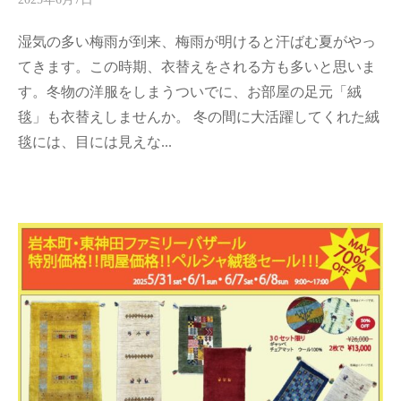
y
湿気の多い梅雨が到来、梅雨が明けると汗ばむ夏がやっ
d
a
てきます。この時期、衣替えをされる方も多いと思いま
r
す。冬物の洋服をしまうついでに、お部屋の足元「絨
i
毯」も衣替えしませんか。 冬の間に大活躍してくれた絨
a
毯には、目には見えな...
-
a
d
m
i
n