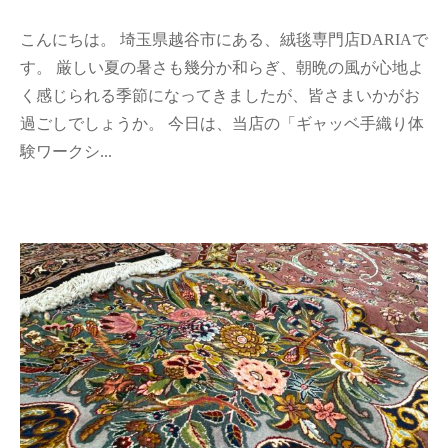
y
こんにちは。 埼玉県越谷市にある、絨毯専門店DARIAで
d
a
す。 厳しい夏の暑さも幾分か和らぎ、朝晩の風が心地よ
r
く感じられる季節になってきましたが、皆さまいかがお
i
過ごしでしょうか。 今日は、当店の「ギャッベ手織り体
a
験ワークシ...
-
a
d
m
i
n