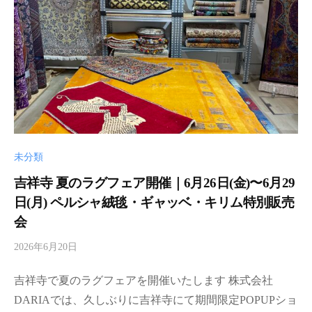
ニ
i
ン
n
グ
、
様
々
な
撮
影
未分類
や
吉祥寺 夏のラグフェア開催｜6月26日(金)〜6月29
住
宅
日(月) ペルシャ絨毯・ギャッベ・キリム特別販売
展
会
示
2026年6月20日
b
場
y
な
吉祥寺で夏のラグフェアを開催いたします 株式会社
d
ど
a
DARIAでは、久しぶりに吉祥寺にて期間限定POPUPショ
へ