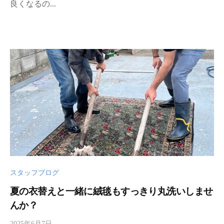
良くなるの...
-
a
d
m
i
n
スタッフブログ
夏の衣替えと一緒に絨毯もすっきり丸洗いしませ
んか？
2025年6月7日
b