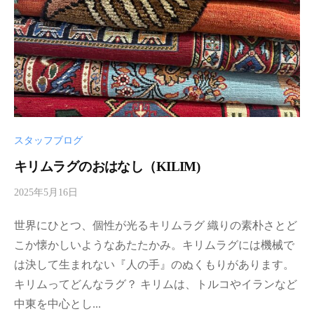
スタッフブログ
キリムラグのおはなし（KILIM)
2025年5月16日
b
y
世界にひとつ、個性が光るキリムラグ 織りの素朴さとど
d
a
こか懐かしいようなあたたかみ。キリムラグには機械で
r
は決して生まれない『人の手』のぬくもりがあります。
i
キリムってどんなラグ？ キリムは、トルコやイランなど
a
中東を中心とし...
-