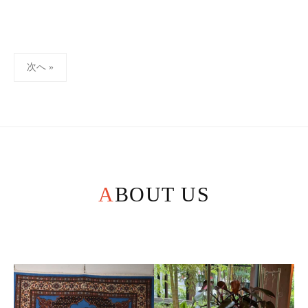
a
d
m
投
i
次へ »
稿
n
の
ペ
ー
ジ
送
ABOUT US
り