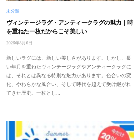
ペ
ル
未分類
シ
ヴィンテージラグ・アンティークラグの魅力｜時
ャ
を重ねた一枚だからこそ美しい
絨
毯
2026年8月6日
b
専
y
門
新しいラグには、新しい美しさがあります。しかし、長
d
店
a
い年月を重ねたヴィンテージラグやアンティークラグに
で
r
は、それとは異なる特別な魅力があります。色合いの変
す
i
化、やわらかな風合い、そして時代を超えて受け継がれ
。
a
てきた歴史。一枚とし...
小
-
売
a
d
販
m
売
i
業
n
、