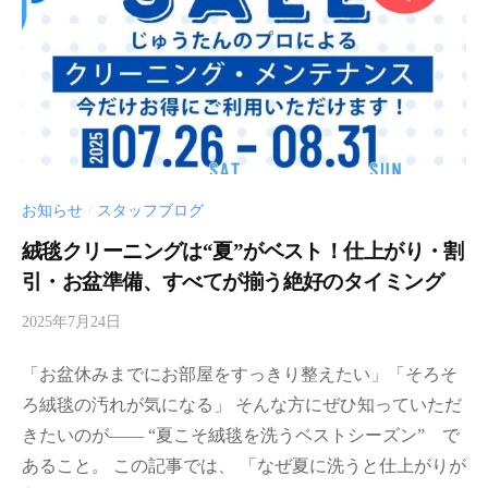
n
お知らせ
スタッフブログ
/
絨毯クリーニングは“夏”がベスト！仕上がり・割
引・お盆準備、すべてが揃う絶好のタイミング
2025年7月24日
b
y
「お盆休みまでにお部屋をすっきり整えたい」「そろそ
d
a
ろ絨毯の汚れが気になる」 そんな方にぜひ知っていただ
r
きたいのが―― “夏こそ絨毯を洗うベストシーズン” で
i
あること。 この記事では、 「なぜ夏に洗うと仕上がりが
a