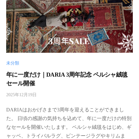
未分類
年に一度だけ｜DARIA 3周年記念 ペルシャ絨毯
セール開催
2025年12月19日
b
y
DARIAはおかげさまで3周年を迎えることができまし
d
a
た。 日頃の感謝の気持ちを込めて、年に一度だけの特別
r
なセールを開催いたします。 ペルシャ絨毯をはじめ、ギ
i
ャッベ、トライバルラグ、ビンテージラグやキリムま