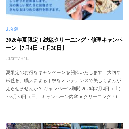
れ
て
し
ま
未分類
っ
た
2026年夏限定！絨毯クリーニング・修理キャンペ
カ
ーン【7月4日～8月30日】
ー
2026年7月1日
b
ペ
y
ッ
夏限定のお得なキャンペーンを開催いたします！大切な
d
ト
a
絨毯を、職人による丁寧なメンテナンスで美しくよみが
の
r
えらせませんか？ キャンペーン期間 2026年7月4日（土）
補
i
修
～8月30日（日） キャンペーン内容 ● クリーニング 20...
a
や
-
ク
a
リ
d
ー
m