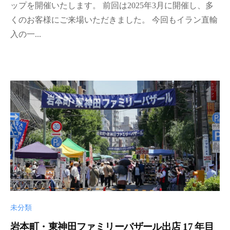
r
ップを開催いたします。 前回は2025年3月に開催し、多
の
i
レ
くのお客様にご来場いただきました。 今回もイラン直輸
a
ン
入の一...
-
タ
a
ル
d
な
m
ど
i
を
n
行
っ
て
お
り
ま
す
。
未分類
岩本町・東神田ファミリーバザール出店 17 年目