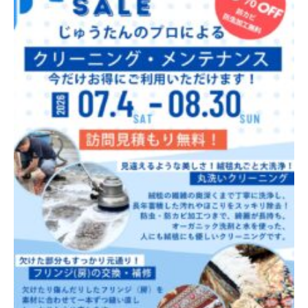
外
商
だ
け
で
は
な
く
、
小
売
店
様
へ
の
卸
、
汚