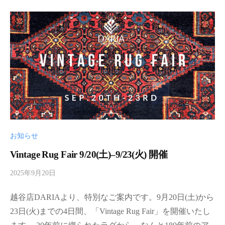
m
i
n
お知らせ
Vintage Rug Fair 9/20(土)–9/23(火) 開催
2025年9月20日
b
y
越谷店DARIAより、特別なご案内です。9月20日(土)から
d
a
23日(火)までの4日間、「Vintage Rug Fair」を開催いたし
r