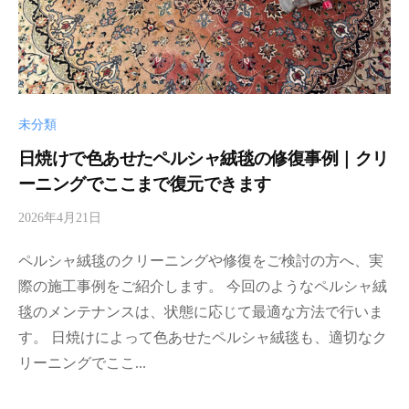
未分類
日焼けで色あせたペルシャ絨毯の修復事例｜クリ
ーニングでここまで復元できます
2026年4月21日
b
y
ペルシャ絨毯のクリーニングや修復をご検討の方へ、実
d
a
際の施工事例をご紹介します。 今回のようなペルシャ絨
r
毯のメンテナンスは、状態に応じて最適な方法で行いま
i
す。 日焼けによって色あせたペルシャ絨毯も、適切なク
a
リーニングでここ...
-
a