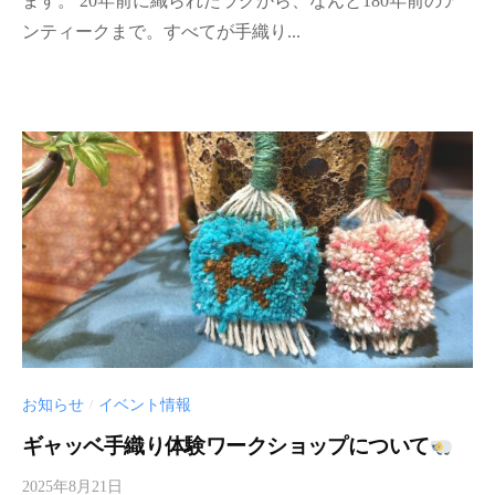
ます。 20年前に織られたラグから、なんと180年前のア
i
ンティークまで。すべてが手織り...
a
-
a
d
m
i
n
お知らせ
イベント情報
/
ギャッベ手織り体験ワークショップについて
2025年8月21日
b