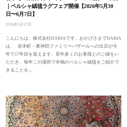
｜ペルシャ絨毯ラグフェア開催【2026年5月30
日〜6月7日】
2026年5月17日
b
y
こんにちは、株式会社DARIAです。おかげさまでDARIA
d
a
は、 岩本町・東神田ファミリーバザールへの出店が今
r
年で17年目を迎えます。長年多くのお客様とのご縁をい
i
ただき、毎年この場所で本物のペルシャ絨毯をご紹介で
a
きることを...
-
a
d
m
i
n