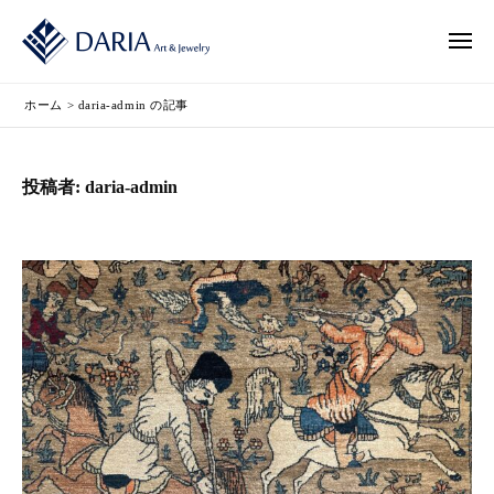
ー
式
コ
会
ン
メ
社
ニ
テ
株
ュ
D
D
ン
ー
ホーム
>
daria-admin の記事
式
A
A
ツ
R
会
R
へ
I
I
社
投稿者:
daria-admin
ス
A
A
D
キ
（
（
A
ダ
ダ
ッ
R
リ
リ
プ
I
ア
ア
A
）
）
（
は
越
ダ
谷
リ
市
ア
の
）