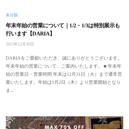
d
m
未分類
i
n
年末年始の営業について｜1/2・1/3は特別展示も
行います【DARIA】
2025年12月30日
b
y
DARIAをご愛顧いただき、誠にありがとうございます。
d
a
年末年始の営業について、ご案内いたします。 ■ 年末年
r
始の営業日・営業時間 年末は12月31日（火）まで通常営
i
業いたします。年始は1月2日（木）より営業開始となり
a
ま...
-
a
d
m
i
n