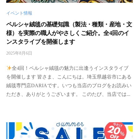
イベント情報
ペルシャ絨毯の基礎知識（製法・種類・産地・文
様）を実際の職人がやさしくご紹介。全4回のイ
ンスタライブを開催します
2025年8月6日
b
y
全4回！ペルシャ絨毯の魅力に出逢うインスタライブ
d
a
を開催します 皆さま、こんにちは。埼玉県越谷市にある
r
絨毯専門店DARIAです。いつも当店のブログをお読みい
i
ただき、ありがとうございます。 このたび、当店では...
a
-
a
d
m
i