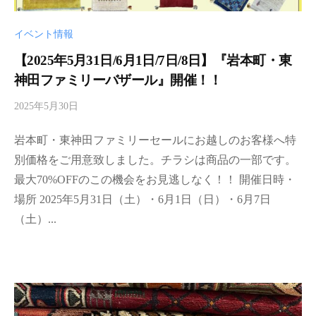
イベント情報
【2025年5月31日/6月1日/7日/8日】『岩本町・東
神田ファミリーバザール』開催！！
2025年5月30日
b
y
岩本町・東神田ファミリーセールにお越しのお客様へ特
d
a
別価格をご用意致しました。チラシは商品の一部です。
r
最大70%OFFのこの機会をお見逃しなく！！ 開催日時・
i
場所 2025年5月31日（土）・6月1日（日）・6月7日
a
（土）...
-
a
d
m
i
n