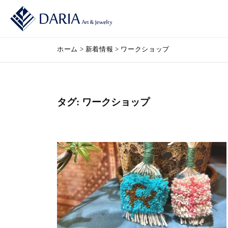
コ
式
ン
会
テ
社
株
D
ン
D
ホーム
>
新着情報
>
ワークショップ
A
式
ツ
A
R
会
へ
I
R
社
ス
A
I
タグ:
ワークショップ
キ
（
D
A
ダ
ッ
（
A
リ
プ
ダ
R
ア
リ
）
I
ア
は
A
）
越
（
谷
市
ダ
の
リ