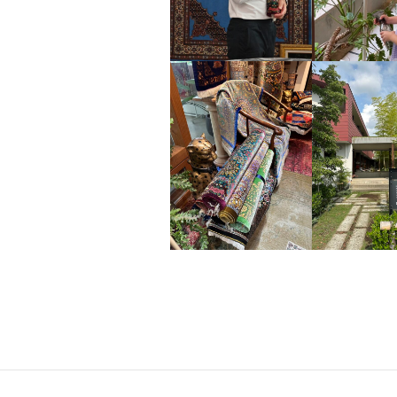
れ
て
し
ま
っ
た
カ
ー
ペ
ッ
ト
の
補
修
や
ク
リ
ー