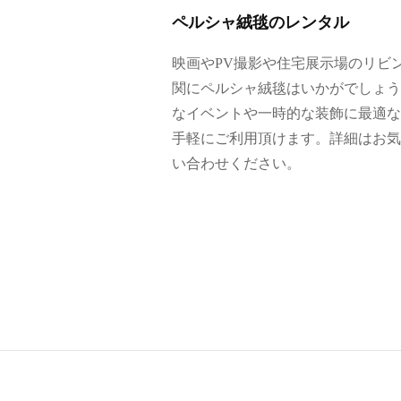
の
ペルシャ絨毯のレンタル
レ
ン
映画やPV撮影や住宅展示場のリビ
タ
関にペルシャ絨毯はいかがでしょう
ル
なイベントや一時的な装飾に最適な
な
手軽にご利用頂けます。詳細はお気
ど
い合わせください。
を
行
っ
て
お
り
ま
す
。