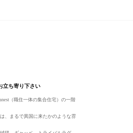
お立ち寄り下さい
anest（職住一体の集合住宅）の一階
は、まるで異国に来たかのような雰
絨毯、ギャッベ、トライバルラグ、