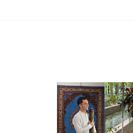
外
商
だ
け
で
は
な
く
、
小
売
店
様
へ
の
卸
、
汚