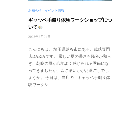
ペ
ア
ル
お知らせ
イベント情報
/
シ
）
ギャッベ手織り体験ワークショップにつ
ャ
絨
いて
毯
2025年8月21日
b
専
y
門
d
こんにちは。 埼玉県越谷市にある、絨毯専門
店
a
店DARIAです。 厳しい夏の暑さも幾分か和ら
で
r
ぎ、朝晩の風が心地よく感じられる季節にな
す
i
a
。
ってきましたが、皆さまいかがお過ごしでし
-
小
ょうか。 今日は、当店の「ギャッベ手織り体
a
売
験ワークシ...
d
販
m
売
i
業
n
、