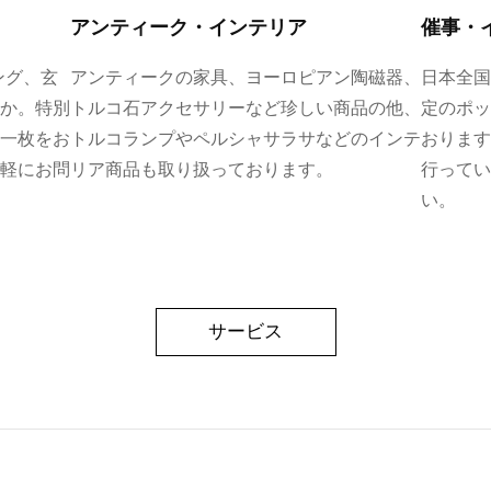
アンティーク・インテリア
催事・
ング、玄
アンティークの家具、ヨーロピアン陶磁器、
日本全国
か。特別
トルコ石アクセサリーなど珍しい商品の他、
定のポッ
一枚をお
トルコランプやペルシャサラサなどのインテ
おります
軽にお問
リア商品も取り扱っております。
行ってい
い。
サービス