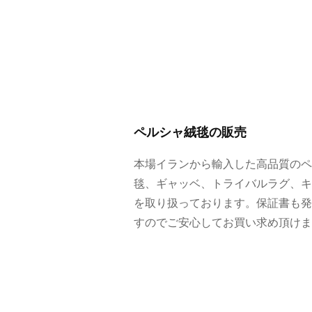
ニ
ン
グ
、
様
々
な
撮
ペルシャ絨毯の販売
影
や
本場イランから輸入した高品質のペ
住
毯、ギャッベ、トライバルラグ、キ
宅
を取り扱っております。保証書も発
展
すのでご安心してお買い求め頂けま
示
場
な
ど
へ